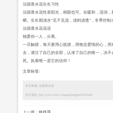
法国香水
花生长习性
法国香水花性喜阳光，稍荫也可。在暖和，湿润，
晒。
生长期浇水“见干见湿，浇则浇透”，冬季控制
法国香水花花语
独爱你一人，分离。
一旦触摸，每天要用心抚摸，用
饱
含爱情的心，用
去，灌注了自己的全部，认准了自己的唯一，决不
死。执着唯一是它的信仰！
文章标签:
本文标题: 法国香水花
本文地址: http://www.rixia.cc/daquan/tengben/314.html
上一篇：
铁线莲