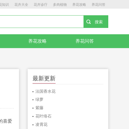
花知识
花卉大全
花卉诊疗
多肉植物
养花攻略
养花问答
养花攻略
养花问答
最新更新
法国香水花
绿萝
紫藤
花叶络石
的喜爱
凌霄花