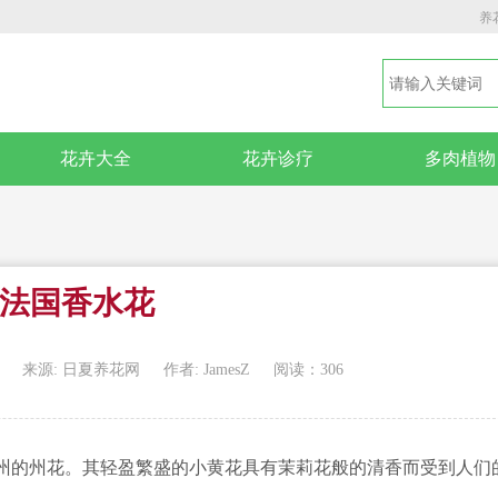
养
花卉大全
花卉诊疗
多肉植物
法国香水花
来源: 日夏养花网
作者: JamesZ
阅读：306
州的州花。其轻盈繁盛的小黄花具有茉莉花般的清香而受到人们