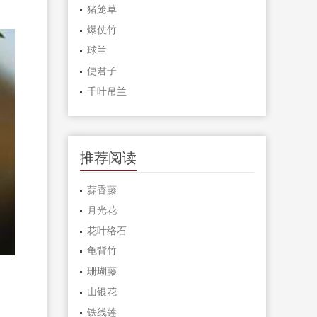
猪笼草
爆仗竹
球兰
使君子
千叶吊兰
推荐阅读
蒜香藤
月光花
花叶络石
龟背竹
珊瑚藤
山银花
铁线莲