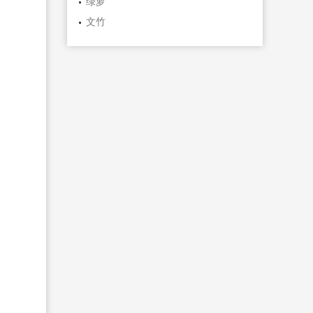
绿萝
文竹