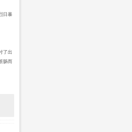
烈日暴
付了出
断肠而