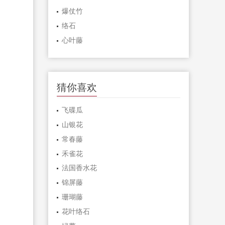
爆仗竹
络石
心叶藤
猜你喜欢
飞碟瓜
山银花
常春藤
禾雀花
法国香水花
锦屏藤
珊瑚藤
花叶络石