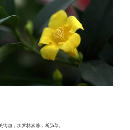
美钩吻，加罗林素馨，断肠草。