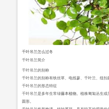
千叶吊兰怎么过冬
千叶吊兰简介
千叶吊兰的别称
千叶吊兰的别称有铁丝草、电线蓼、千叶兰、纽扣
千叶吊兰的形态特征
千叶吊兰是多年生常绿
藤本植物
。植株匍匐丛生或
圆形。