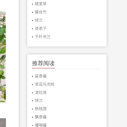
猪笼草
爆仗竹
球兰
使君子
千叶吊兰
推荐阅读
蒜香藤
管花马兜铃
龙吐珠
球兰
铁线莲
飘香藤
珊瑚藤