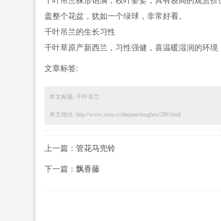
千叶吊兰株形饱满，枝叶婆娑，具有较高的观赏价
盖整个花盆，犹如一个绿球，非常好看。
千叶吊兰的生长习性
千
叶草原产新西兰，习性强健，喜温暖
湿润的环境
文章标签:
本文标题: 千叶吊兰
本文地址: http://www.rixia.cc/daquan/tengben/289.html
上一篇：
管花马兜铃
下一篇：
飘香藤