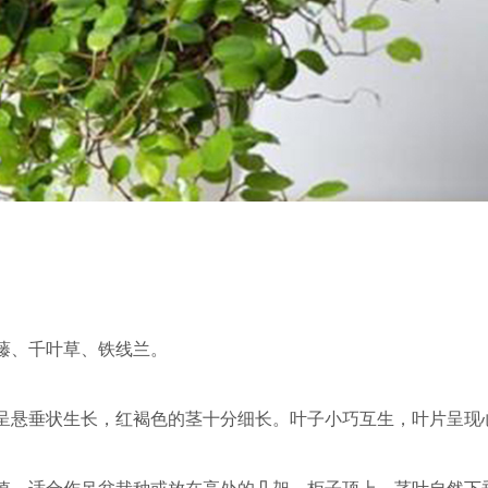
藤、千叶草、铁线兰。
呈悬垂状生长，红褐色的茎十分细长。叶子小巧互生，叶
片呈现