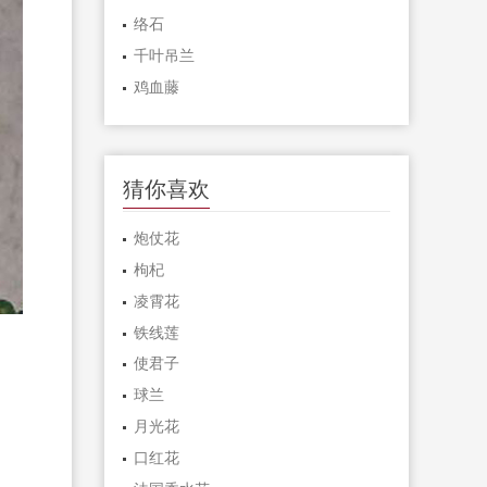
络石
千叶吊兰
鸡血藤
猜你喜欢
炮仗花
枸杞
凌霄花
铁线莲
使君子
球兰
月光花
口红花