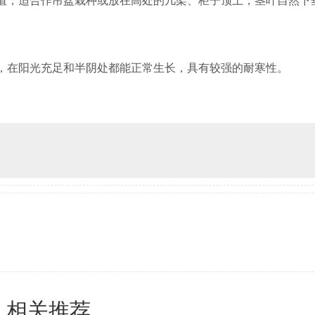
值，适合作
吊盆栽种或放在高处的几架、柜子顶上，茎叶自然下
，在阳光充足和半阴处都能正常生长，具有较强的
耐寒性。
相关推荐