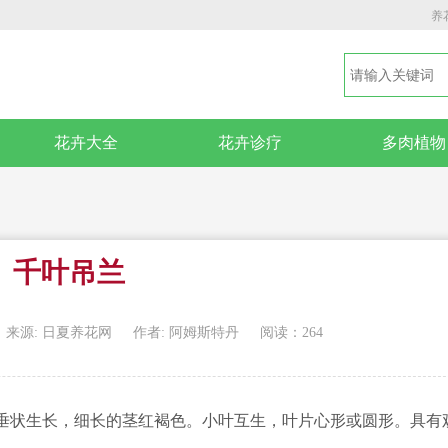
养
花卉大全
花卉诊疗
多肉植物
千叶吊兰
来源: 日夏养花网
作者: 阿姆斯特丹
阅读：264
垂状生长，细长的茎红褐色。小叶互生，叶片心形或圆形。具有