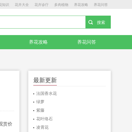
花知识
花卉大全
花卉诊疗
多肉植物
养花攻略
养花问答
养花攻略
养花问答
最新更新
法国香水花
绿萝
紫藤
花叶络石
观赏价
凌霄花