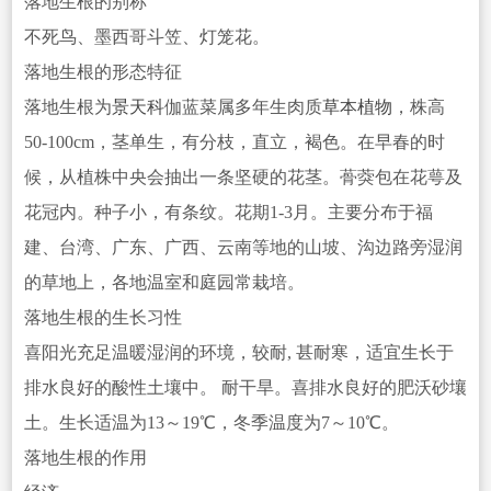
落地生根的别称
不死鸟、墨西哥斗笠、灯笼花。
落地生根的形态特征
落地生根为
景天科
伽蓝菜属多年生肉质
草本植物
，株高
50-100cm，茎单生，有分枝，直立，褐色。在早春的时
候，从植株中央会抽出一条坚硬的花茎。蓇葖包在花萼及
花冠内。种子小，有条纹。花期1-3月。主要分布于福
建、台湾、广东、广西、云南等地的山坡、
沟边路旁湿润
的草地上，各地温室和庭园常栽培。
落地生根的生长习性
喜阳光充足温暖湿润的环境，较耐, 甚耐寒，适宜生长于
排水良好的酸性土壤中。 耐干旱。喜排水良好的肥沃砂壤
土。生长适温为13～19℃，冬季温度为7～10℃。
落地生根的作用