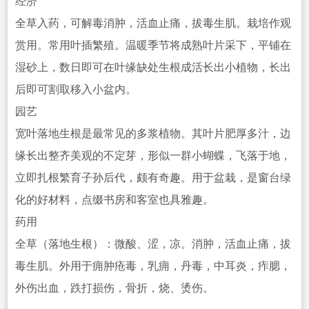
经济
全草入药，可解毒消肿，活血止痛，拔毒生肌。栽培作观
赏用。
常用叶插繁殖。温暖季节将成熟叶片采下，平铺在
湿砂上，数日即可在叶缘缺处生根成活长出小植物，长出
后即可割
取移入小盆内。
园艺
宽叶落地生根是最常见的多浆植物。其叶片肥厚多汁，边
缘长出整齐美观的不定芽，形似一群小蝴蝶，飞落于地，
立即扎根繁育子孙后代，颇有奇趣。用于盆栽，是窗台绿
化的好材料，点缀书房
和客室也具雅趣。
药用
全草（落地生根）：微酸、涩，凉。消肿，活血止痛，拔
毒生肌。外用于痈肿疮毒，乳痈，丹毒，中耳炎，痄腮，
外伤出血，跌打损伤，骨折，烧、烫伤。