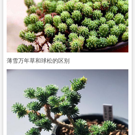
薄雪万年草和球松
的区别