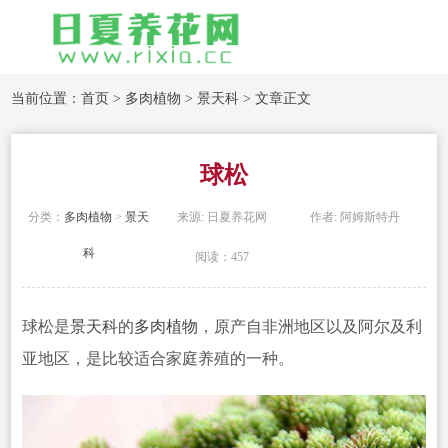
当前位置：
首页
>
多肉植物
>
景天科
> 文章正文
球松
分类：
多肉植物
>
景天
来源: 日夏养花网
作者: 阿姆斯特丹
科
阅读：457
球松是
景天科
的
多肉植物
，原产自非洲地区以及阿尔及利
亚地区，是比较适合家庭养殖的一种。