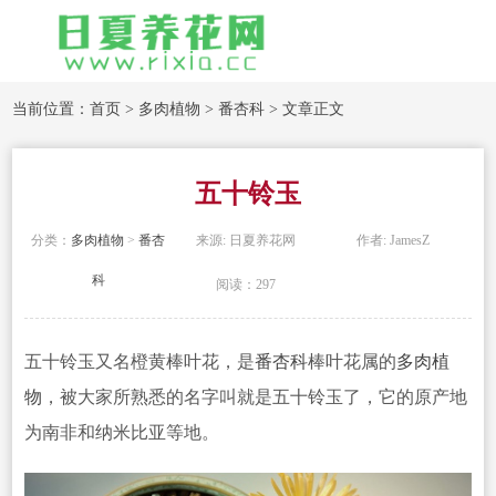
当前位置：
首页
>
多肉植物
>
番杏科
> 文章正文
五十铃玉
分类：
多肉植物
>
番杏
来源: 日夏养花网
作者: JamesZ
科
阅读：297
五十铃玉又名橙黄棒叶花，是
番杏科
棒叶花属的
多肉植
物
，被大家
所熟悉的名字叫就是五十铃玉了，它的原产地
为南非和纳米比亚等地。