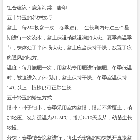
组合建议：鹿角海棠、唐印
五十铃玉的养护技巧
盆土：每2年换盆一次，春季进行。生长期内每过三个星
期进行一次浇水
，盆土保湿稍微湿润的状态。夏季高温季
节，株体处于半休眠状态，盆土应当保持干燥，放置于凉
爽通风的地方。
温度：每月施肥一次，用盆花专用肥进行施肥。冬季低温
时，被迫进入了休眠期，盆土保持干燥。冬季室温保持
1
4℃以上，植株仍可正常生长。
五十铃玉的繁殖方式
播种：种子细小，春季采用室内盆播，播后不需覆土，稍
加轻压。发芽适温为21-24℃，播后8-10天发芽，幼苗生长
较慢。
分株：春季结合换盆进行，
将生长密集的幼株扒开直接盆