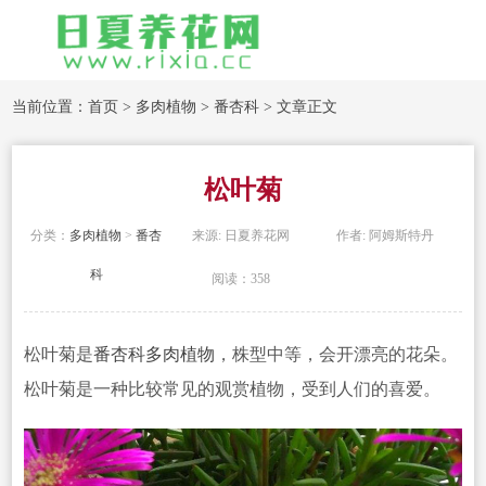
当前位置：
首页
>
多肉植物
>
番杏科
> 文章正文
松叶菊
分类：
多肉植物
>
番杏
来源: 日夏养花网
作者: 阿姆斯特丹
科
阅读：358
松叶菊是
番杏科
多肉植物
，株型中等，会开漂亮的花朵。
松叶菊是一种比较常见的观赏植物，受到人们的喜爱。