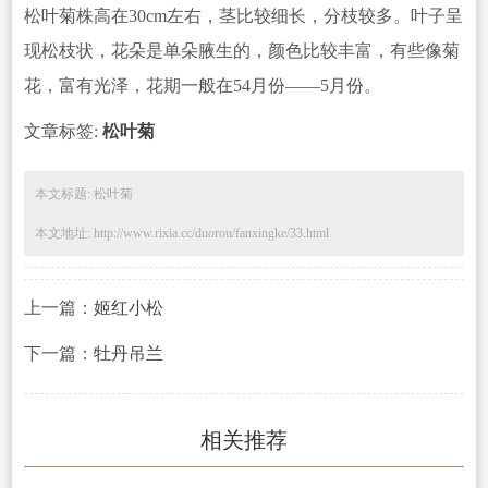
松叶菊株高在30cm左右，茎比较细长，分枝较多。叶子呈
现松枝状，花朵是单朵腋生的，颜色比较丰富，有些像菊
花，富有光泽，花期一
般在54
月份
——5月份。
文章标签:
松叶菊
本文标题: 松叶菊
本文地址: http://www.rixia.cc/duorou/fanxingke/33.html
上一篇：
姬红小松
下一篇：
牡丹吊兰
相关推荐