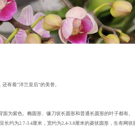
，还有着”洋兰皇后“的美誉。
背面为紫色。椭圆形、镰刀状长圆形和普通长圆形的叶子都有。
约为2.7-3.4厘米，宽约为2.4-3.8厘米的菱状圆形，生有网
状