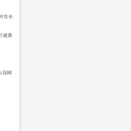
℃时生长
兰健康
白花蝴