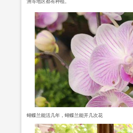
洲等地区都有种植。
蝴蝶兰能活几年，蝴蝶兰能开几次花