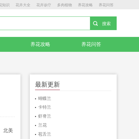
花知识
花卉大全
花卉诊疗
多肉植物
养花攻略
养花问答
养花攻略
养花问答
最新更新
蝴蝶兰
卡特兰
虾脊兰
兰花
、北美
苞舌兰