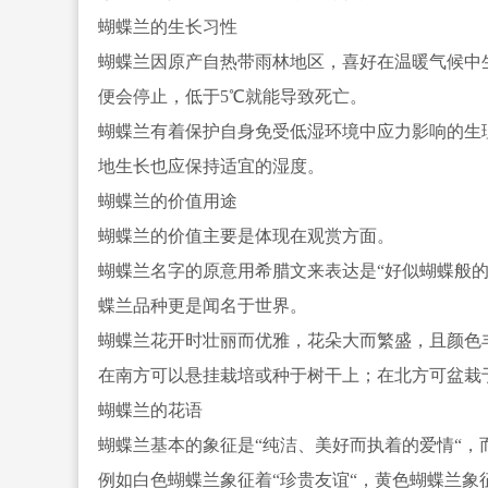
蝴蝶兰的生长习性
蝴蝶兰因原产自热带雨林地区，喜好在温暖气候中生
便会停止
，低于5℃就能导致死亡。
蝴蝶兰有着保护自身免受低湿环境中应力影响的生
地生长也应保持适宜的湿度。
蝴蝶兰的价值用途
蝴蝶兰的价值主要是体现在观赏方面。
蝴蝶兰名字的原意用希腊文来表达是“好似蝴蝶般
蝶
兰品种更是闻名于世界。
蝴蝶兰花开时壮丽而优雅，花朵大而繁盛，且颜色
在南方可以悬挂栽培或种于树干上；在北方可盆栽
蝴蝶兰的花语
蝴蝶兰基本的象征是“纯洁、美好而执着的爱情“
例如白色蝴蝶兰象征着“珍贵友谊“，黄色蝴蝶兰象