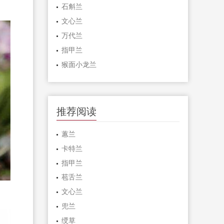
石斛兰
文心兰
万代兰
指甲兰
猴面小龙兰
推荐阅读
蕙兰
卡特兰
指甲兰
苞舌兰
文心兰
兜兰
绶草