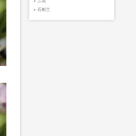
兰花
石斛兰