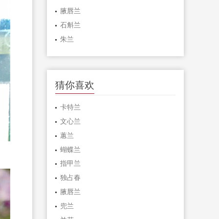
腋唇兰
石斛兰
朱兰
猜你喜欢
卡特兰
文心兰
蕙兰
蝴蝶兰
指甲兰
独占春
腋唇兰
兜兰