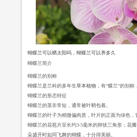
蝴蝶兰可以晒太阳吗，蝴蝶兰可以养多久
蝴蝶兰简介
蝴蝶兰的别称
蝴蝶兰是兰科的多年生
草本植物
，有“蝶兰“的别称
蝴蝶兰的形态特征
蝴蝶兰的茎非常短，通常被叶鞘包着。
蝴蝶兰的叶子为稍微偏肉质，叶片的正面为绿色，
蝴蝶兰的花苞片呈长约3-5毫米的卵状三角形；花瓣呈长
朵盛开时如同
飞舞的蝴蝶，十分得美丽。