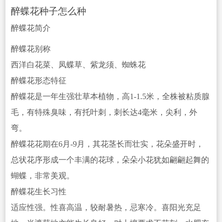
醉蝶花种子怎么种
醉蝶花简介
醉蝶花别称
西洋白花菜、凤蝶草、紫龙须、蜘蛛花
醉蝶花形态特征
醉蝶花是一年生强壮草本植物，高1-1.5米，全株被粘质腺
毛，有特殊臭味，有托叶刺，刺长达4毫米，尖利，外
弯。
醉蝶花花期在6月-9月，其花茎长而壮实，花朵盛开时，
总状花序形成一个丰满的花球，朵朵
小花犹如翩翩起舞的
蝴蝶，非常美观。
醉蝶花生长习性
适应性强。性喜高温，较耐暑热，忌寒冷。喜阳光充足