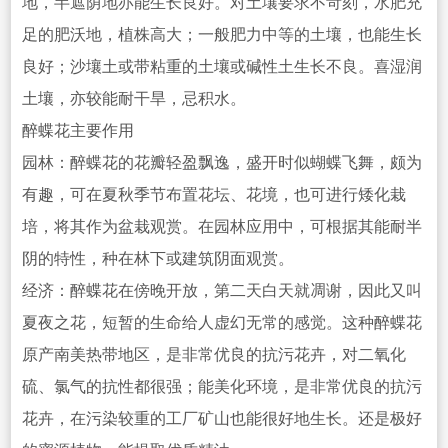
地，半遮荫地亦能生长良好。对土壤要求不苛刻，水肥充
足的肥沃地，植株高大；一般肥力中等的土壤，也能生长
良好；沙壤土或带粘重的土壤或碱性土生长不良。喜湿润
土壤，亦较能耐干旱，忌积水。
醉蝶花主要作用
园林：醉蝶花的花瓣轻盈飘逸，盛开时似蝴蝶飞舞，颇为
有趣，可在夏秋季节布置花坛、花境，也可进行矮化栽
培，将其作为盆栽观赏。在园林应用中，可根据其能耐半
阴的特性，种在林下或建筑阴面观赏。
经济：醉蝶花在傍晚开放，第二
天白天就凋谢，因此又叫
夏夜之花，短暂的生命给人虚幻无常的感觉。这种醉蝶花
原产南美热带地区，是非常优良
的抗污花卉，对二氧化
硫、氯气的抗性都很强；能美化环境，是非常优良的抗污
花卉，在污染较重的工厂矿山也能很好地生长。还是极好