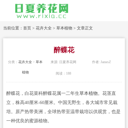
当前位置：
首页
>
花卉大全
>
草本植物
> 文章正文
醉蝶花
分类：
花卉大全
>
草本
来源: 日夏养花网
作者: JamesZ
植物
阅读：188
醉蝶花，白花菜科醉蝶花属一二年
生
草本植物
。花茎直
立，株高40厘米-60厘米。中国无野生，各大城市常见栽
培。原产热带美洲，全球热带至温带栽培以供观赏，也是
一种优良的蜜源植物。