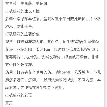
富贵菊、羊角藤、羊角纽
打破碗花的生长习性
多年生常绿草本植物。盆栽应置于半日照处养护，并经常
浇水，防止干旱。
打破碗花的主要价值
观赏：打破碗花花大形，黄白色，顶生或3花合生呈聚伞
花序；花梗纤细，长约1cm；苞片和小苞片线状披针形；
花萼
萼片5，披针形，先端长渐尖，绿色或黄绿色。非常
有个性的裂瓣花。
药用：打破碗花全草可入药。功能主治：风湿肿痛，小儿
麻痹后遗症，疥
癣。一般用法为煎汤温洗，不宜内服。本
品有毒，内服需在医生指导下使用。
打破碗花的花语
童真