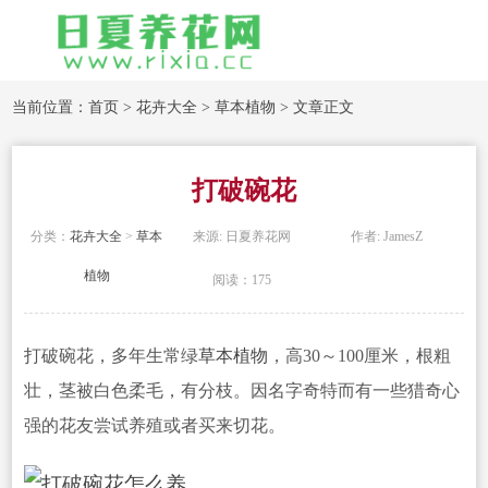
当前位置：
首页
>
花卉大全
>
草本植物
> 文章正文
打破碗花
分类：
花卉大全
>
草本
来源: 日夏养花网
作者: JamesZ
植物
阅读：175
打破碗花，多年生常绿
草本植物
，高30～100厘米，根粗
壮，茎被白色柔毛，有分枝。因名字奇特而有一些猎奇心
强的花友尝试养殖或者买来切
花。