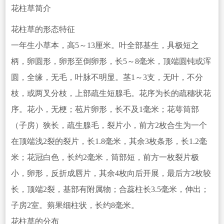
花柱草简介
花柱草的形态特征
一年生小草本，高5～13厘米。叶全部基生，具极短之
柄，卵圆形，卵形至倒
卵形，长5～8毫米，顶端圆钝或浑
圆，全缘，无毛，叶脉不明显。茎1～3支，无叶，不分
枝，或两叉分枝，上部疏生短腺毛。花序为长的疏穗状花
序。花小，无梗；苞片卵形，长不及1毫米；花萼筒部
（子房）狭长，疏生腺毛，裂片小，前方2枚合生为一个
在顶端浅2裂的裂片，长1.8毫米，其余3枚条形，长1.2毫
米；花冠白色，长约2毫
米，筒部短，前
方一枚裂片极
小，卵形，反折成唇片，其余4枚向后开展，最后方2枚较
长，顶端2裂，基部有附属物；合蕊柱长3.5毫米，伸出；
子房2室。蒴果细柱状，长约8毫米。
花柱草的分布