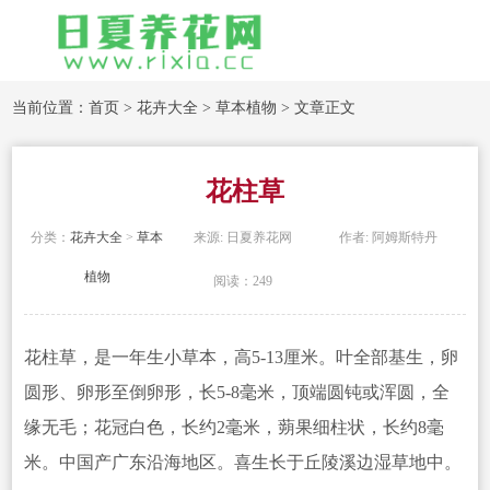
当前位置：
首页
>
花卉大全
>
草本植物
> 文章正文
花柱草
分类：
花卉大全
>
草本
来源: 日夏养花网
作者: 阿姆斯特丹
植物
阅读：249
花柱草，是一年生小草本，高5-13厘米。叶全部基生，卵
圆形、卵形至倒卵形，长
5-8毫米，顶端圆钝或浑圆，全
缘无毛；花冠白色，长约2毫米，蒴果细柱状，长约8毫
米
。中国产广东沿海地区。喜生长于丘陵溪边湿草地中。