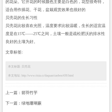
的花朵。它开花的时候颜色主要是白色的，花型很奇特，
适合用作插花、干花，盆栽观赏效果也很好
的
贝壳花的生长习性
贝壳花比较喜欢光照，温度要求比较温暖，生长的适宜温
度是在15℃——25℃之间，土壤一般是疏松肥沃的排水性
良好的土壤为好。
文章标签:
本文标题: 贝壳花
本文地址: http://www.rixia.cc/daquan/caoben/430.html
上一篇：
箭羽竹芋
下一篇：
绿地珊瑚蕨