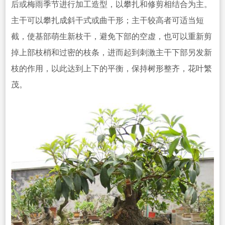
后或梅雨季节进行加工造型，以攀扎和修剪相结合为主。
主干可以攀扎成斜干式或曲干形
；主干较高者可适当短
截，使基部萌生新枝干，避免下部的空虚，也可以重新剪
掉上部枝梢和过密的枝条，进而起到刺激主干下部另发新
枝的作用，以此达到上下的平衡，保持树形整齐，花叶繁
茂。