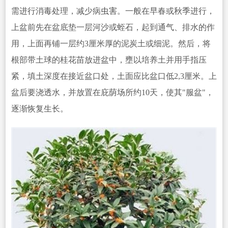
需进行消毒处理，减少病
虫害
。一般在早春或秋季进行，
上盆前先在盆底垫一层河沙或蛭石，起到通气、排水的作
用，上面再铺一层约3
厘米厚的泥炭土或细泥。然后，将
根部带土球的桂花苗放进盆中，壅以培养土并用手指压
紧，填土深度在接近盆口处，土面应比盆口低2,3厘米。上
盆后要浇透水，并放置在庇荫场所约10天，使其"服盆"，
逐渐恢复生长。