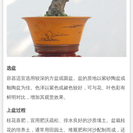
选盆
容器适宜选用较深的方盆或圆盆。盆的质地以紫砂陶盆或
釉陶盆为佳。色泽以紫色或赭色较好，可与花、叶色彩有
鲜明对比，增加
其观赏效果。
上盆过程
桂花喜肥，宜用肥沃疏松、排水良好的沙质壤土。盆栽桂
花的培养土
，通常用田园土、堆厩肥和河沙配制而成，还