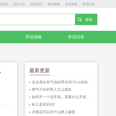
花知识
花卉大全
花卉诊疗
多肉植物
养花攻略
养花问答
养花攻略
养花问答
，
最新更新
女生喜欢有气场的男生吗?什么样的男生有气场？
脾气不好的男人怎么相处
如何开一个洗车场，需要什么手续，在哪些相关部门办理手续，整个流程是怎样的，麻烦各位说说，谢谢！！
粘土是岩石吗?
木槿花可以在什么树上嫁接