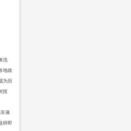
体洗
各地政
成为历
何技
洗车液
这样即