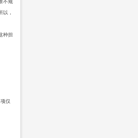
准不规
所以，
这种担
；
每项仅