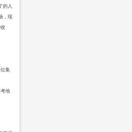
了的人
场，现
和收
车位集
参考地