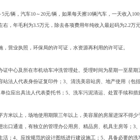
元/辆，汽车10～20元/辆，如果每天擦10辆汽车，一天收入10
左右，年毛利为3.5万元，除去各项费用年纯收入最起码为2.2万
施，营业执照，环保局的许可证，水资源再利用的许可证。
办证中心及所在市机动车冲洗管理处。受理时间为星期一至星期
容站法人代表身份证复印件；3、清洗美容站房、地产使用（包
，单位应出具法人代表委托书；5、洗车污泥清运、处置手续和措
0平方米以上，场地使用期限三年以上，美容屋的房屋进深不得少
辆进出口通道，有独立的管理办公用房、精品房、机具主房等；3
生活；4、应按规范的设计图纸进行建设施工；5、具备必要的洗