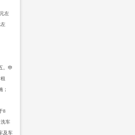
0元左
元左
五。申
括租
施；
于8
、洗车
车及车