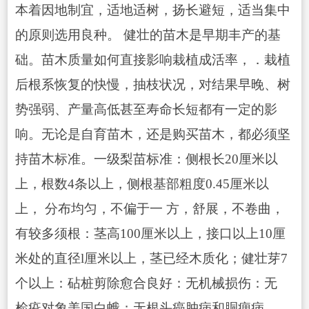
本着因地制宜，适地适树，扬长避短，适当集中
的原则选用良种。 健壮的苗木是早期丰产的基
础。苗木质量如何直接影响栽植成活率，．栽植
后根系恢复的快慢，抽枝状况，对结果早晚、树
势强弱、产量高低甚至寿命长短都有一定的影
响。无论是自育苗木，还是购买苗木，都必须坚
持苗木标准。一级梨苗标准：侧根长20厘米以
上，根数4条以上，侧根基部粗度0.45厘米以
上， 分布均匀，不偏于一 方，舒展，不卷曲，
有较多须根：茎高100厘米以上，接口以上10厘
米处的直径l厘米以上，茎已经木质化；健壮芽7
个以上：砧桩剪除愈合良好：无机械损伤：无
检疫对象美国白蛾；无根头癌肿病和胴痼病。