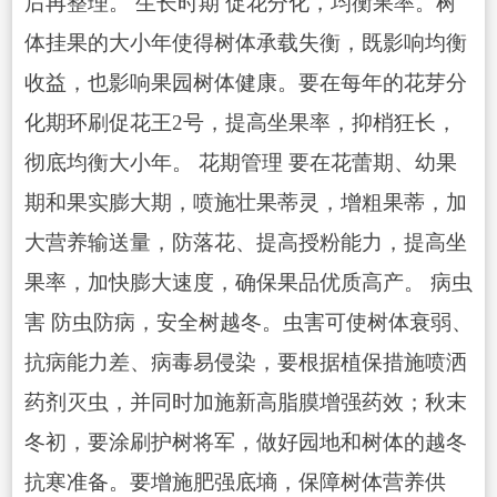
后再整理。 生长时期 促花分化，均衡果率。树
体挂果的大小年使得树体承载失衡，既影响均衡
收益，也影响果园树体健康。要在每年的花芽分
化期环刷促花王2号，提高坐果率，抑梢狂长，
彻底均衡大小年。 花期管理 要在花蕾期、幼果
期和果实膨大期，喷施壮果蒂灵，增粗果蒂，加
大营养输送量，防落花、提高授粉能力，提高坐
果率，加快膨大速度，确保果品优质高产。 病虫
害 防虫防病，安全树越冬。虫害可使树体衰弱、
抗病能力差、病毒易侵染，要根据植保措施喷洒
药剂灭虫，并同时加施新高脂膜增强药效；秋末
冬初，要涂刷护树将军，做好园地和树体的越冬
抗寒准备。要增施肥强底墒，保障树体营养供