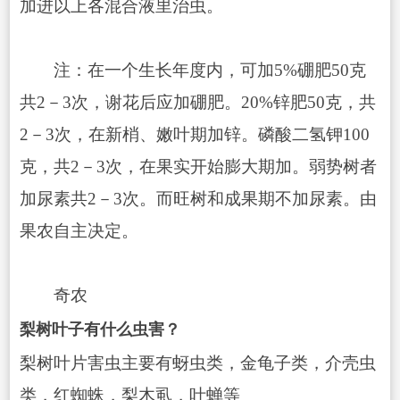
加进以上各混合液里治虫。
注：在一个生长年度内，可加5%硼肥50克
共2－3次，谢花后应加硼肥。20%锌肥50克，共
2－3次，在新梢、嫩叶期加锌。磷酸二氢钾100
克，共2－3次，在果实开始膨大期加。弱势树者
加尿素共2－3次。而旺树和成果期不加尿素。由
果农自主决定。
奇农
梨树叶子有什么虫害？
梨树叶片害虫主要有蚜虫类，金龟子类，介壳虫
类，红蜘蛛，梨木虱，叶蝉等