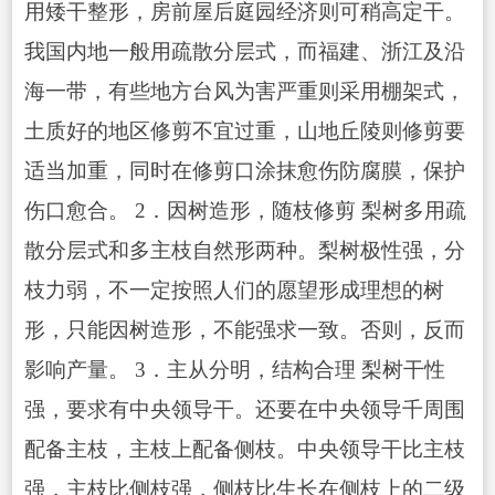
用矮干整形，房前屋后庭园经济则可稍高定干。
我国内地一般用疏散分层式，而福建、浙江及沿
海一带，有些地方台风为害严重则采用棚架式，
土质好的地区修剪不宜过重，山地丘陵则修剪要
适当加重，同时在修剪口涂抹愈伤防腐膜，保护
伤口愈合。 2．因树造形，随枝修剪 梨树多用疏
散分层式和多主枝自然形两种。梨树极性强，分
枝力弱，不一定按照人们的愿望形成理想的树
形，只能因树造形，不能强求一致。否则，反而
影响产量。 3．主从分明，结构合理 梨树干性
强，要求有中央领导干。还要在中央领导千周围
配备主枝，主枝上配备侧枝。中央领导干比主枝
强，主枝比侧枝强，侧枝比生长在侧枝上的二级