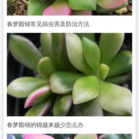
春梦殿锦常见病
虫害
及防治方法
春梦殿锦的锦越来越少怎么办