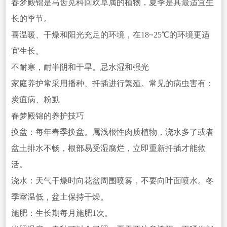
春梦殿锦是马齿苋科回欢草属的植物，夏季是其最适宜生
长的季节。
喜温暖、干燥和阳光充足的环境，在18~25℃的环境更适
宜生长。
不耐寒，耐半阴和干旱。忌水湿和强光
家庭养护常采用播种、扦插进行繁殖。常见的病虫害有：
炭疽病、粉虱
春梦殿锦的养护技巧
换盆：每年春季换盆。属浅根性肉质植物，浇水多了或者
盆土排水不畅，
根部易受湿腐烂，立即重新扦插才能救
活。
浇水：天气干燥时向花盆周围喷雾，不要向叶面喷水。冬
季室温低，盆土保持干燥。
施肥：生长期每月施肥1次。