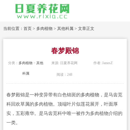
当前位置：
首页
>
多肉植物
>
其他科属
> 文章正文
春梦殿锦
分类：
多肉植物
>
其他
来源: 日夏养花网
作者: JamesZ
科属
阅读：248
春梦殿锦是一种变异带
有白色锦斑的
多肉植物
，是马齿苋
科回欢草属的多肉植物。顶端叶片似莲花展开，叶面厚
实，五彩雍华。是马齿苋科中
唯一被作为多肉植物介绍的
一类。