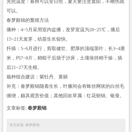
光照温度：春秋可以全日照，夏天要注意遮阳，不晒伤就
可以。
春梦殿锦的繁殖方法
播种：4~5月采用室内盆播，
发芽室温为20~25℃，播后
15~21天发芽，幼苗生长较快。
扦插：5~6月进行，剪取健壮、肥厚的顶端茎叶，长3~4厘
米，约7~8片，稍晾干后插于沙床，土壤保持稍干燥，插
后21~27天生根。
栽种组合建议：紫牡丹、黄丽
补充：春梦殿锦随着生长，叶腋间会有蛛丝网状的白丝毛
缠绕，颇具观赏价值；
其他
回欢草属：红花韧锦、银蚕。
文章标签:
春梦殿锦
本文标题: 春梦殿锦