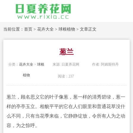
当前位置：
首页
>
花卉大全
>
球根植物
> 文章正文
葱兰
分类：
花卉大全
>
球根
来源: 日夏养花网
作者: 阿姆斯特丹
植物
阅读：237
葱兰，顾名思义它的叶子像葱，葱一样的清秀碧绿，葱一
样的亭亭玉立。相貌平平的它在人们眼里和普通花草没什
么不同，只有当花季来临，它静静绽放，令所有人为之动
容，为之惊呼。