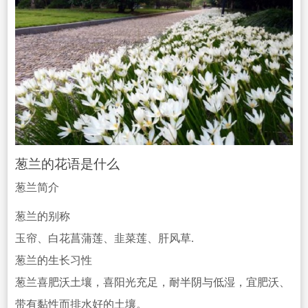
葱兰的花语是什么
葱兰简介
葱兰的别称
玉帘、白花菖蒲莲、韭菜莲、肝风草.
葱兰的生
长习性
葱兰喜肥沃土壤，喜阳光充足，耐半阴与低湿，宜肥沃、
带有黏
性而排水好的土壤。