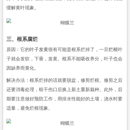
缓解黄叶现象。
三、根系腐烂
原因：它的
叶子发黄
很有可能是根系烂掉了，一旦
烂根
叶
子就会发软，下垂，发黄。根系不能吸收养分，叶子也会
因缺养而黄化。
解决办法：
根
系烂掉的话就要脱盆，修剪烂根。修剪之后
还要
消毒处理，晾干伤口后换上新土重新栽种。此外，后
期要注意做好预防工作，用排水性能好的土壤，浇水时要
适量，避免烂根现象。