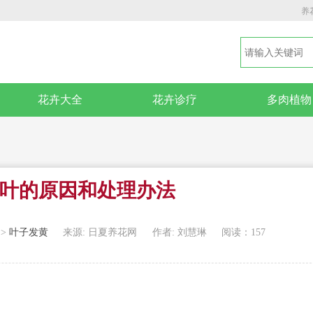
养
花卉大全
花卉诊疗
多肉植物
叶的原因和处理办法
>
叶子发黄
来源: 日夏养花网
作者: 刘慧琳
阅读：157