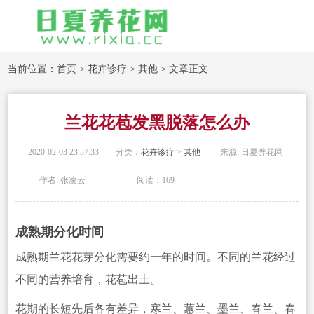
当前位置：
首页
>
花卉诊疗
>
其他
> 文章正文
兰花花苞发黑脱落怎么办
2020-02-03 23:57:33
分类：
花卉诊疗
>
其他
来源: 日夏养花网
作者: 张凌云
阅读：169
成熟期分化时间
成熟期兰花花芽分
化需要约一年的时间。不同的兰花经过
不同的营养培育，花苞出土。
花期的长短先后各有
差异，寒兰、蕙兰、墨兰、春兰、春