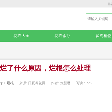
养
花卉大全
花卉诊疗
多肉植物
烂了什么原因，烂根怎么处理
疗
>
烂根
来源: 日夏养花网
作者: 刘慧琳
阅读：228