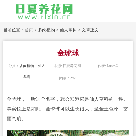
当前位置：
首页
>
多肉植物
>
仙人掌科
> 文章正文
金琥球
分类：
多肉植物
>
仙人
来源: 日夏养花网
作者: JamesZ
掌科
阅读：292
金琥球，一听这个名字，就会知道它是
仙人掌科
的一种。
事实也正是如此，金琥球可以生长
很大，呈金玉色泽，富
丽气质。