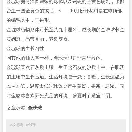
金琥球拥有浑圆碧绿的球体以及钢硬的金黄色硬刺，顶部
密生一圈金黄色的绒毛，6——10月份开花时是在球顶部
的绵毛丛中，呈钟形。
金琥球植物形体可长至八九十厘米，成长期的金琥球刺金
黄剔透，晶莹亮丽，老
刺变褐。
金琥球的生长习性
同
其他
的仙人掌一样，金琥球也是非常坚毅的。
金琥球喜欢
石灰质土壤，生于含石灰的沙质土中，在肥沃
的土壤中生长迅速。生活环境喜干燥；喜暖，生长适温为
20－25℃，温度太低时球体会产生黄斑，畏寒；忌湿。同
时金琥球喜欢阳光充足的环境，盛夏时节适宜半阴。
文章标签:
金琥球
本文标题: 金琥球