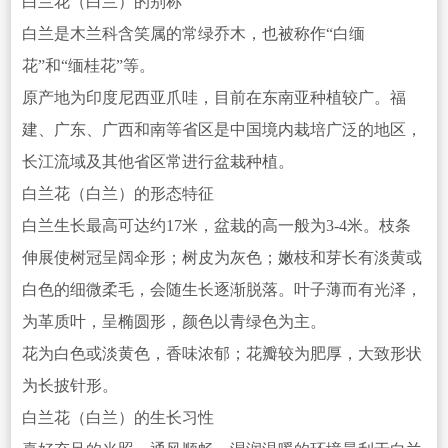
白兰花（白兰）的别称
白兰是木兰科含笑属的常绿乔木，也被称作“白缅
花”和“缅桂花”等。
原产地为印度尼西亚爪哇，目前在东南亚种植较广。福
建、广东、广西和南等省区是中国境内栽培广泛的地区，
长江流域及其他省区常进行盆栽种植。
白兰花（白兰）的形态特征
白兰生长最高可达约17米，盆栽的高一般为3-4米。枝条
伸展使树冠呈阔伞形；树皮为灰色；嫩枝和芽长有淡黄或
白色的细微柔毛，会随生长逐渐脱落。叶子薄而有光泽，
为革质叶，呈椭圆形，颜色以青绿色为主。
花为白色或淡黄色，香味浓郁；花瓣较为肥厚，大致形状
为长披针形。
白兰花（白兰）的生长习性