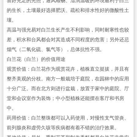
喜好充足的光照，通风顺畅、湿润温暖的环境最利于白兰
的生长，土壤最好选择肥沃、疏松和排水性好的微酸性土
壤。
高温与强光易对白兰生长产生不利影响，同时耐寒性也较
差，积水和台风都会对其造成不同程度的危害；另外还忌
烟气（二氧化硫、氯气等），总体抗性不强。
白兰花（白兰）的价值用途
观赏价值：白兰花作为观赏花卉，植株直立挺拔，并且有
整齐美观的分枝。南方一般栽培于庭院，在园
林中的应用
十分广泛。而在北方则进行盆栽，放置于家中的庭院、厅
堂
和会议室作为装饰；中小型植株还能摆在客厅和书房
中。
药用价值：白兰整珠都可以入药使用，对慢性支气管炎、
前列腺炎和虚劳久咳等疾病都有着不错的治疗效果。