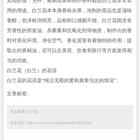
其他价值：另外，熏制花茶和制作香料都是白兰花非常实
用的用途。白兰花本本身香味浓厚，泡制的茶品也是滋味
香醇，色泽鲜润明亮，品相和口感都不错。白兰花因含有
芳香性的挥发油、杀菌素和抗氧化剂等物质，制作出的香
料对美化环境、净化空气、香化居室有着独特的作用；提
取出的香精油，还可以在美容、饮食和医
疗等方面发挥相
当的功效。
白兰花（白兰）的花语
白兰花的花语是“纯洁无暇的爱和真挚无比的情谊”。
文章标签:
本文标题: 白兰花
本文地址: http://www.rixia.cc/daquan/muben/859.html