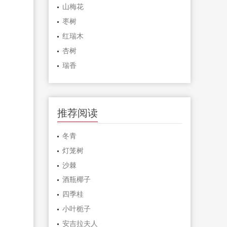
山梅花
枣树
红瑞木
杏树
瑞香
推荐阅读
冬青
灯笼树
沙棘
酒瓶椰子
四季桂
小叶栀子
安吉拉夫人