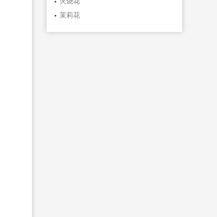
火烧花
茉莉花