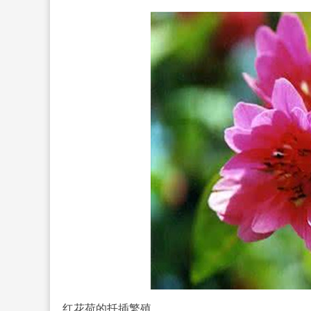
红花荷的扦插繁殖