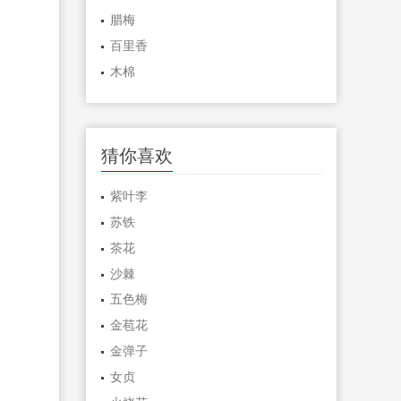
腊梅
百里香
木棉
猜你喜欢
紫叶李
苏铁
茶花
沙棘
五色梅
金苞花
金弹子
女贞