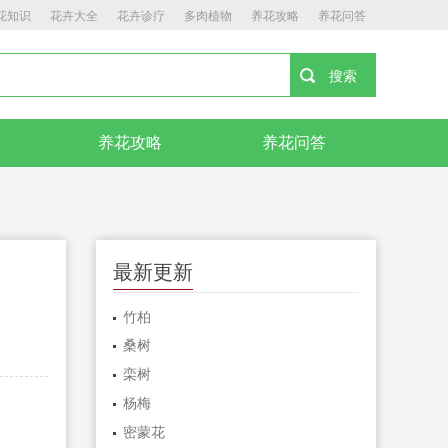
花知识
花卉大全
花卉诊疗
多肉植物
养花攻略
养花问答
养花攻略
养花问答
最新更新
竹柏
桑树
栾树
杨梅
密蒙花